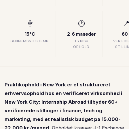
🌞
🕑

15°C
2-6 maneder
60
GENNEMSNITSTEMP.
TYPISK
VERIFIC
OPHOLD
STILLI
Praktikophold i New York er et struktureret
erhvervsophold hos en verificeret virksomhed i
New York City: Internship Abroad tilbyder 60+
verificerede stillinger i finance, tech og
marketing, med et realistisk budget pa 15.000-
22.000 kr./maned.
Opholdet kraever J-1 Exchange