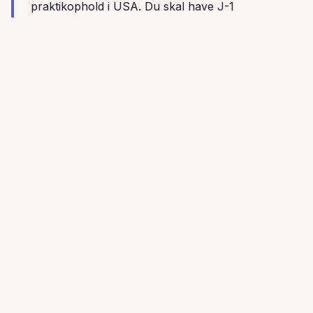
praktikophold i USA. Du skal have J-1
Exchange Visitor Visa via en godkendt sponsor-
organisation. Gebyr: ca. USD 200 + SEVIS
gebyr USD 220. Vi hjaelper med hele
processen under Full Service. Laes den fulde
J-1 visum-guide til USA
for et detaljeret
overblik over ansogningsprocessen.
En dag i dit liv
Saadan ser en typisk dag ud i
New York
En realistisk dag for en praktikant i New York, USA.