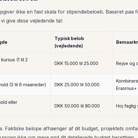
iver ikke en fast skala for stipendiebeloeb. Baseret paa f
vi give disse vejledende tal:
Typisk belob
ngde
Bemaarkn
(vejledende)
kursus (1 til 2
DKK 15.000 til 25.000
Rejse og 
Kombiner
old (3 til 6 maaneder)
DKK 25.000 til 50.000
Erasmus+
ld eller
DKK 50.000 til 80.000
Hoj faglig
de. Faktiske belope afhaenger af dit budget, projektets om
nsoeg ikke om mere end dit detaljerede budget berettiger.