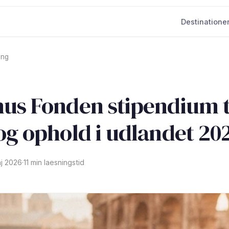
Destinatione
ing
us Fonden stipendium t
og ophold i udlandet 20
aj 2026
·
11 min laesningstid