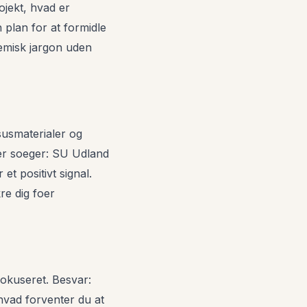
ojekt, hvad er
n plan for at formidle
demisk jargon uden
rsusmaterialer og
ler soeger: SU Udland
t positivt signal.
re dig foer
 fokuseret. Besvar:
 hvad forventer du at