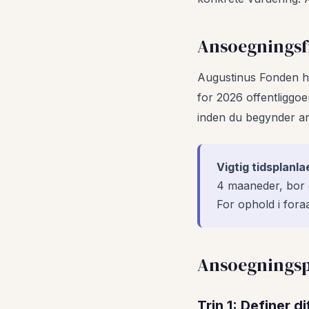
Ansoegningsfr
Augustinus Fonden har
for 2026 offentliggo
inden du begynder a
Vigtig tidsplanla
4 maaneder, bor d
For ophold i fora
Ansoegningspr
Trin 1: Definer d