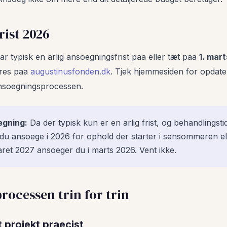
ist 2026
 typisk en arlig ansoegningsfrist paa eller tæt paa
1. mart
eres paa
augustinusfonden.dk
. Tjek hjemmesiden for opdat
nsoegningsprocessen.
egning:
Da der typisk kun er en arlig frist, og behandlingsti
u ansoege i 2026 for ophold der starter i sensommeren ell
aret 2027 ansoeger du i marts 2026. Vent ikke.
ocessen trin for trin
it projekt praecist