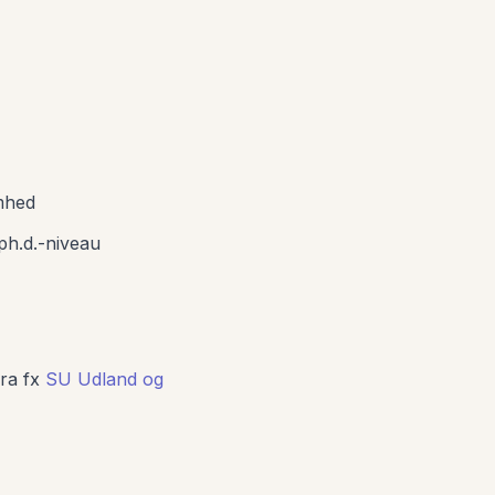
omhed
ph.d.-niveau
fra fx
SU Udland og