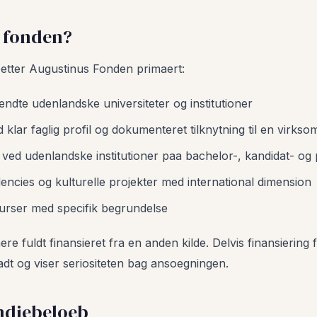
r fonden?
oetter Augustinus Fonden primaert:
ndte udenlandske universiteter og institutioner
klar faglig profil og dokumenteret tilknytning til en virks
ved udenlandske institutioner paa bachelor-, kandidat- og 
encies og kulturelle projekter med international dimension
kurser med specifik begrundelse
re fuldt finansieret fra en anden kilde. Delvis finansiering 
lladt og viser seriositeten bag ansoegningen.
endiebeloeb