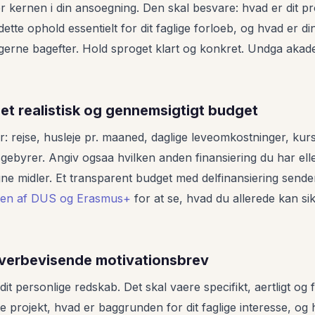
r kernen i din ansoegning. Den skal besvare: hvad er dit pr
ette ophold essentielt for dit faglige forloeb, og hvad er di
ngerne bagefter. Hold sproget klart og konkret. Undga aka
 et realistisk og gennemsigtigt budget
ter: rejse, husleje pr. maaned, daglige leveomkostninger, ku
nsgebyrer. Angiv ogsaa hvilken anden finansiering du har el
 midler. Et transparent budget med delfinansiering sender e
nen af DUS og Erasmus+
for at se, hvad du allerede kan sik
 overbevisende motivationsbrev
it personlige redskab. Det skal vaere specifikt, aertligt og
tte projekt, hvad er baggrunden for dit faglige interesse, og