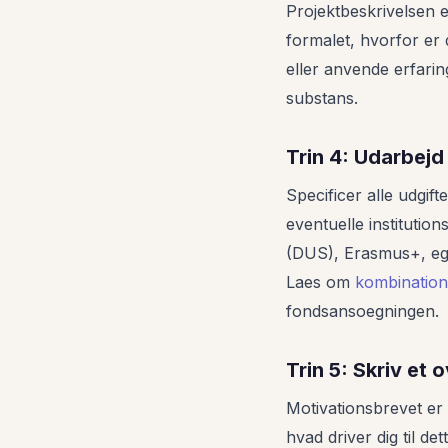
Projektbeskrivelsen e
formalet, hvorfor er d
eller anvende erfari
substans.
Trin 4: Udarbejd
Specificer alle udgif
eventuelle institutio
(DUS), Erasmus+, egne
Laes om
kombinatio
fondsansoegningen.
Trin 5: Skriv et
Motivationsbrevet er d
hvad driver dig til de