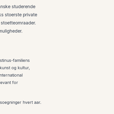
danske studerende
ks stoerste private
e stoetteomraader.
muligheder.
stinus-familiens
unst og kultur,
nternational
levant for
soegninger hvert aar.