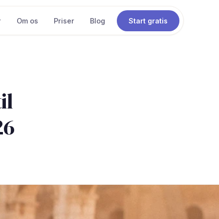
r
Om os
Priser
Blog
Start gratis
il
26