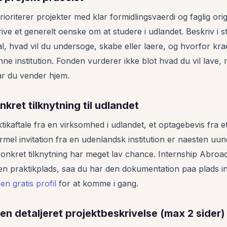
riterer projekter med klar formidlingsvaerdi og faglig origi
krive et generelt oenske om at studere i udlandet. Beskriv i s
al, hvad vil du undersoge, skabe eller laere, og hvorfor kra
ne institution. Fonden vurderer ikke blot hvad du vil lave
ar du vender hjem.
onkret tilknytning til udlandet
ikaftale fra en virksomhed i udlandet, et optagebevis fra 
ormel invitation fra en udenlandsk institution er naesten uun
nkret tilknytning har meget lav chance. Internship Abroad
 en praktikplads, saa du har den dokumentation paa plads 
en gratis profil
for at komme i gang.
 en detaljeret projektbeskrivelse (max 2 sider)