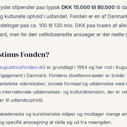
yder stipendier paa typisk
DKK 15.000 til 80.000
til 
 og kulturelle ophold i udlandet. Fonden er en af Danmar
delinger paa ca. 100 til 130 mio. DKK paa tvaers af all
rd, men for den velforbaeredte ansoeger er der reelle 
stinus Fonden?
augustinusfonden.dk
) er grundlagt i 1954 og har rod i Augu
ngagement i Danmark. Fondens stoetteomraader er brede: k
nistiske videnskaber, sociale formaal og uddannelse med i
 internationale uddannelses- og kulturdimension, der er re
r til udlandsophold.
 akademiske og kunstneriske miljøer og modtager mange an
og specifik ansoegning at skille sig ud fra maengden.