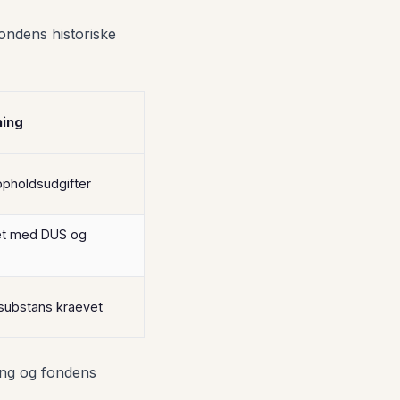
ondens historiske
ing
opholdsudgifter
et med DUS og
 substans kraevet
fang og fondens