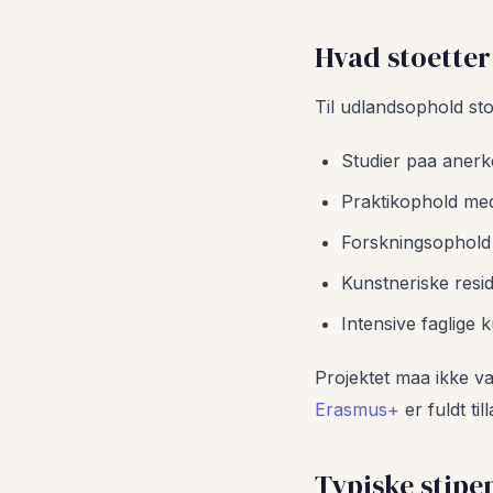
Hvad stoette
Til udlandsophold st
Studier paa anerke
Praktikophold med 
Forskningsophold 
Kunstneriske resid
Intensive faglige 
Projektet maa ikke vae
Erasmus+
er fuldt ti
Typiske stip