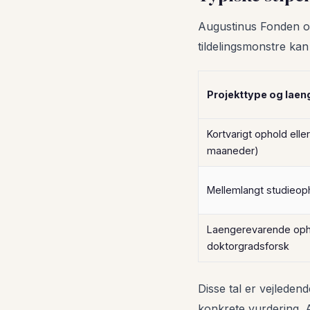
Augustinus Fonden opg
tildelingsmonstre kan 
Projekttype og lae
Kortvarigt ophold eller 
maaneder)
Mellemlangt studieoph
Laengerevarende opho
doktorgradsforsk
Disse tal er vejleden
konkrete vurdering. A